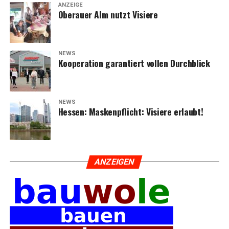
ANZEIGE
Ober­au­er Alm nutzt Visiere
NEWS
Koope­ra­ti­on garan­tiert vol­len Durchblick
NEWS
Hes­sen: Mas­ken­pflicht: Visie­re erlaubt!
ANZEI­GEN