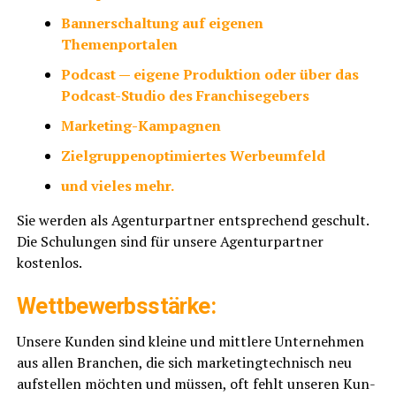
Ban­ner­schal­tung auf eige­nen
Themenportalen
Pod­cast — eige­ne Pro­duk­ti­on oder über das
Pod­cast-Stu­dio des Franchisegebers
Mar­ke­ting-Kam­pa­gnen
Ziel­grup­pen­op­ti­mier­tes Werbeumfeld
und vie­les mehr.
Sie wer­den als Agen­tur­part­ner ent­spre­chend geschult.
Die Schu­lun­gen sind für unse­re Agen­tur­part­ner
kostenlos.
Wett­be­werbs­stär­ke:
Unse­re Kun­den sind klei­ne und mitt­le­re Unter­neh­men
aus allen Bran­chen, die sich mar­ke­ting­tech­nisch neu
auf­stel­len möch­ten und müs­sen, oft fehlt unse­ren Kun­