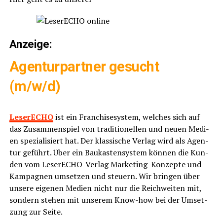
Anzei­ge:
Agen­tur­part­ner gesucht
(m/w/d)
Lese­r­ECHO
ist ein Fran­chise­sys­tem, wel­ches sich auf
das Zusam­men­spiel von tra­di­tio­nel­len und neu­en Medi­
en spe­zia­li­siert hat. Der klas­si­sche Ver­lag wird als Agen­
tur geführt. Über ein Bau­kas­ten­sys­tem kön­nen die Kun­
den vom Lese­r­ECHO-Ver­lag Mar­ke­ting-Kon­zep­te und
Kam­pa­gnen umset­zen und steu­ern. Wir brin­gen über
unse­re eige­nen Medi­en nicht nur die Reich­wei­ten mit,
son­dern ste­hen mit unse­rem Know-how bei der Umset­
zung zur Seite.