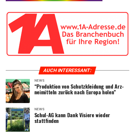
AUCH INTER­ES­SANT:
NEWS
“Pro­duk­ti­on von Schutz­klei­dung und Arz­
nei­mit­teln zurück nach Euro­pa holen”
NEWS
Schul-AG kann Dank Visie­re wie­der
stattfinden