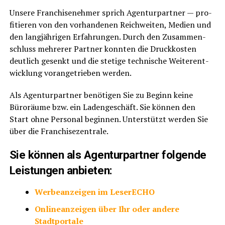
Unse­re Fran­chise­neh­mer sprich Agen­tur­part­ner — pro­
fi­tie­ren von den vor­han­de­nen Reich­wei­ten, Medi­en und
den lang­jäh­ri­gen Erfah­run­gen. Durch den Zusam­men­
schluss meh­re­rer Part­ner konn­ten die Druck­kos­ten
deut­lich gesenkt und die ste­ti­ge tech­ni­sche Wei­ter­ent­
wick­lung vor­an­ge­trie­ben werden.
Als Agen­tur­part­ner benö­ti­gen Sie zu Beginn kei­ne
Büro­räu­me bzw. ein Laden­ge­schäft. Sie kön­nen den
Start ohne Per­so­nal begin­nen. Unter­stützt wer­den Sie
über die Franchisezentrale.
Sie kön­nen als Agen­tur­part­ner fol­gen­de
Leis­tun­gen anbieten:
Wer­be­an­zei­gen im LeserECHO
Online­an­zei­gen über Ihr oder ande­re
Stadtportale