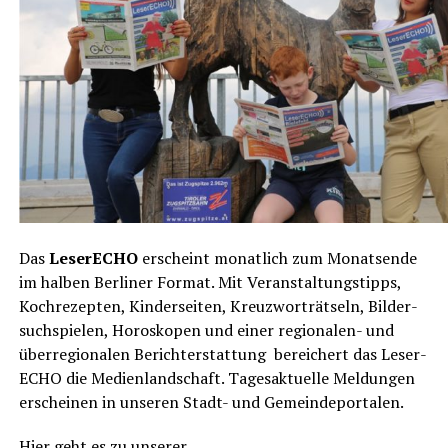
Das
Lese­r­ECHO
erscheint monat­lich zum Monats­en­de
im hal­ben Ber­li­ner For­mat. Mit Ver­an­stal­tungs­tipps,
Koch­re­zep­ten, Kin­der­sei­ten, Kreuz­wort­rät­seln, Bil­der­
such­spie­len, Horo­sko­pen und einer regio­na­len- und
über­re­gio­na­len Bericht­erstat­tung berei­chert das Lese­r­
ECHO die Medi­en­land­schaft. Tages­ak­tu­el­le Mel­dun­gen
erschei­nen in unse­ren Stadt- und Gemeindeportalen.
Hier geht es zu unserer