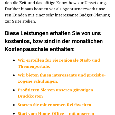
den die Zeit und das nöti­ge Know-how zur Umset­zung.
Dar­über hin­aus kön­nen wir als Agen­tur­netz­werk unse­
ren Kun­den mit einer sehr inter­es­san­te Bud­get-Pla­nung
zur Sei­te stehen.
Die­se Leis­tun­gen erhal­ten Sie von uns
kos­ten­los, bzw sind in der monat­li­chen
Kos­ten­pau­scha­le enthalten:
Wir erstel­len für Sie regio­na­le Stadt- und
Themenportale.
Wir bie­ten Ihnen inter­es­san­te und pra­xis­be­
zo­ge­ne Schulungen.
Pro­fi­tie­ren Sie von unse­ren güns­ti­gen
Druckkosten
Star­ten Sie mit enor­men Reichweiten
Start vom Home-Office — mit unse­rem